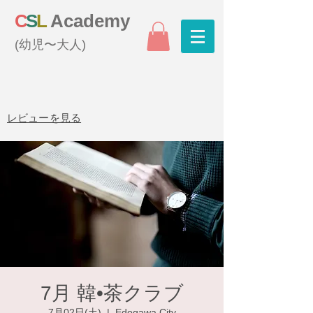
C
S
L
Academy
(幼児〜大人)
レビューを見る
7月 韓•茶クラブ
7月02日(土)
  |  
Edogawa City